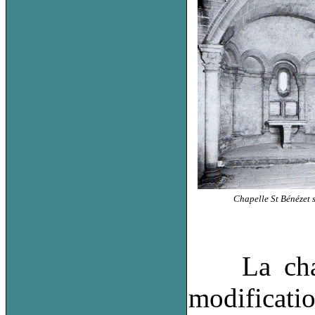
Chapelle St Bénézet s
La chapel
modificatio