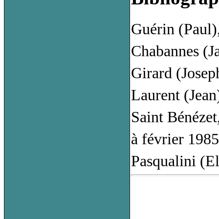
Guérin (Paul)
Chabannes (J
Girard (Josep
Laurent (Jean
Saint Bénézet
à février 198
Pasqualini (El