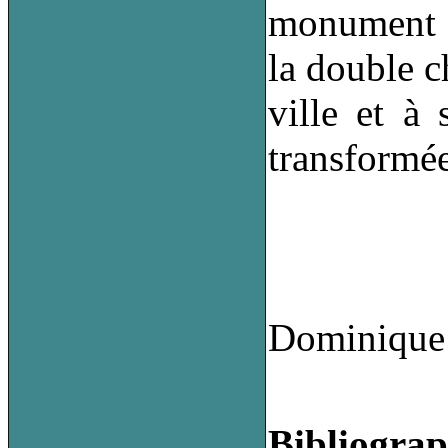
monument hi
la double c
ville et à 
transformée
Dominiqu
Bibliograp