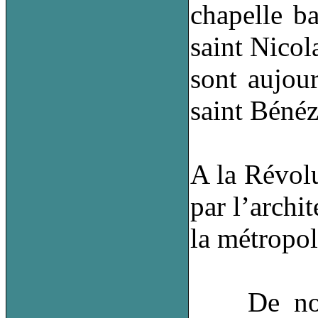
chapelle b
saint Nicol
sont aujou
saint Bénéz
A la Révolu
par l’archit
la métropo
De nos jo