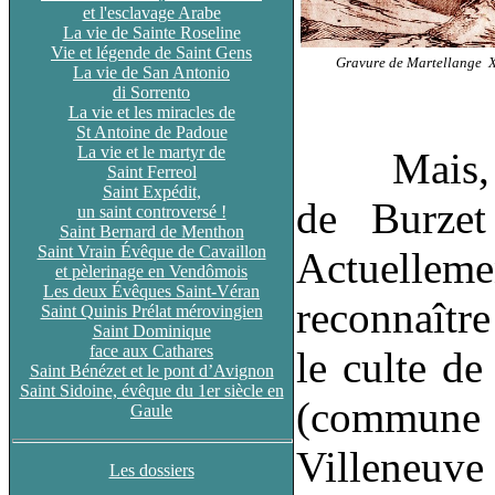
et l'esclavage Arabe
La vie de Sainte Roseline
Vie et légende de Saint Gens
Gravure de Martellange X
La vie de San Antonio
di Sorrento
La vie et les miracles de
St Antoine de Padoue
La vie et le martyr de
Mais, dep
Saint Ferreol
Saint Expédit,
de Burzet
un saint controversé !
Saint Bernard de Menthon
Saint Vrain Évêque de Cavaillon
Actuelleme
et pèlerinage en Vendômois
Les deux Évêques Saint-Véran
reconnaître
Saint Quinis Prélat mérovingien
Saint Dominique
face aux Cathares
le culte de
Saint Bénézet et le pont d’Avignon
Saint Sidoine, évêque du 1er siècle en
(commune d
Gaule
Villeneuve
Les dossiers