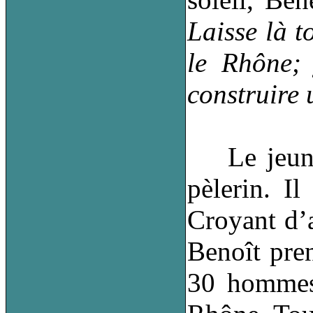
Laisse là t
le Rhône; 
construire 
Le jeune b
pèlerin. I
Croyant d’a
Benoît pren
30 hommes 