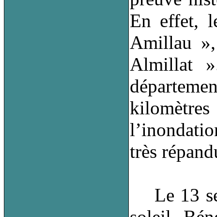
En effet, 
Amillau »,
Almillat 
département
kilomètres
l’inondati
très répand
Le 13 septe
soleil, Bén