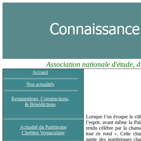
Association nationale d'étude, d
Accueil
Nos actualités
Restaurations, Constructions,
& Bénédictions
Lorsque l’on évoque la vil
l’esprit, avant même la Pa
Actualité du Patrimoine
rendu célèbre par la chan
Chrétien Vernaculaire
tout en rond
». Cette cha
partie des nombreuses cha