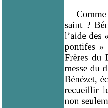
Comme tout
saint ? Bén
l’aide des 
pontifes » 
Frères du P
messe du di
Bénézet, éc
recueillir 
non seuleme