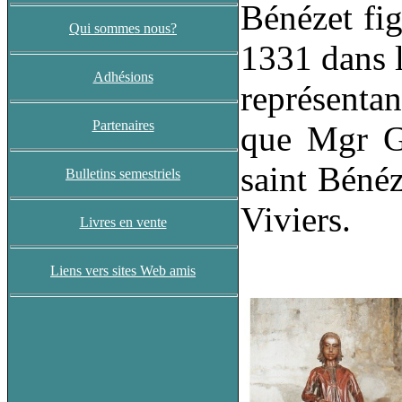
Bénézet fig
Qui sommes nous?
1331 dans l
Adhésions
représentan
Partenaires
que Mgr Gu
saint Bénéz
Bulletins semestriels
Viviers.
Livres en vente
Liens vers sites Web amis