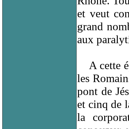
Rhône. Tout
et veut co
grand nomb
aux paralyt
A cette épo
les Romains
pont de Jés
et cinq de l
la corpora