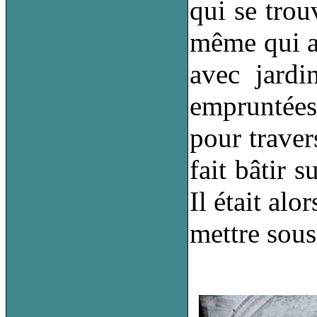
qui se trouv
même qui a
avec jardi
empruntées 
pour traver
fait bâtir 
Il était al
mettre sous